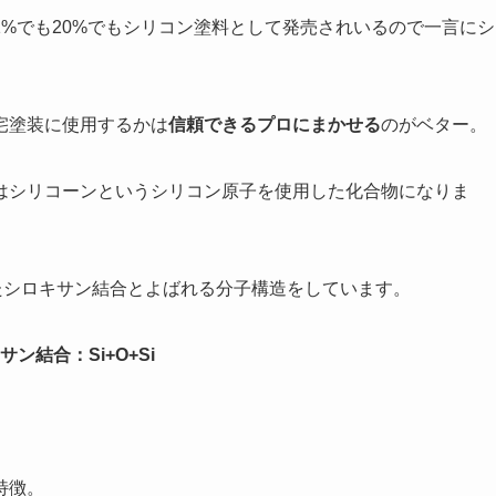
%でも20%でもシリコン塗料として発売されいるので一言にシ
宅塗装に使用するかは
信頼できるプロにまかせる
のがベター。
はシリコーンというシリコン原子を使用した化合物になりま
たシロキサン結合とよばれる分子構造をしています。
サン結合：Si+O+Si
特徴。