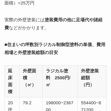
面積）=25万円
実際の外壁塗装には
塗装費用の他に足場代や諸経
費
などがかかります。
■住まいの坪数別ラジカル制御型塗料の単価、費用
相場と外壁塗装総額の目安
延
外壁面
ラジカル塗
外壁塗装
床
積
料 2500円/
総額
面
（㎡）
㎡
（円）
積
20
79.2
198000~2367
554400~8
坪
00
71200