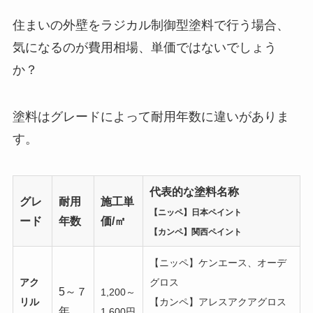
住まいの外壁をラジカル制御型塗料で行う場合、
気になるのが費用相場、単価ではないでしょう
か？
塗料はグレードによって耐用年数に違いがありま
す。
代表的な塗料名称
グレ
耐用
施工単
【ニッペ】日本ペイント
ード
年数
価/㎡
【カンペ】関西ペイント
【ニッペ】ケンエース、オーデ
アク
グロス
5～７
1,200～
リル
【カンペ】アレスアクアグロス
年
1,600円