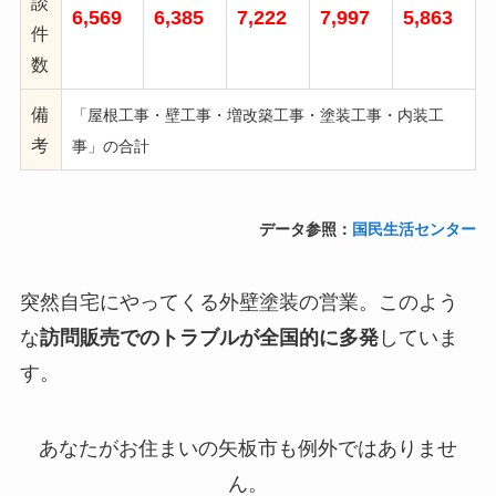
談
6,569
6,385
7,222
7,997
5,863
件
数
備
「屋根工事・壁工事・増改築工事・塗装工事・内装工
考
事」の合計
データ参照：
国民生活センター
突然自宅にやってくる外壁塗装の営業。このよう
な
訪問販売でのトラブルが全国的に多発
していま
す。
あなたがお住まいの
矢板市も例外ではありませ
ん。