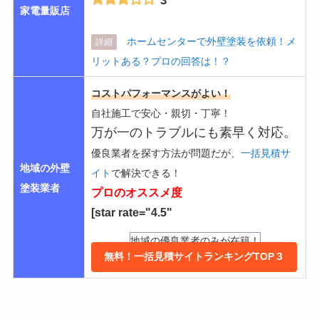
家電量販店
ホームセンターで外壁塗装を依頼！メ
詳細
リットある？プロの回答は！？
コストパフォーマンスがよい！
自社施工で安心・親切・丁寧！
万が一のトラブルにも素早く対応。
優良業者を探す方法が問題だが、
一括見積サ
地域の外壁
イト
で解決できる！
塗装業者
プロのオススメ度
[star rate="4.5"
地域の優良業者のみが在籍！
無料！一括見積サイトランキングTOP３