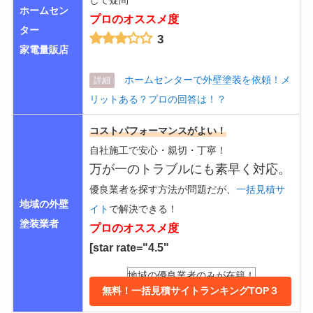
ホームセン
プロのオススメ度
ター
3
家電量販店
ホームセンターで外壁塗装を依頼！メ
詳細
リットある？プロの回答は！？
コストパフォーマンスがよい！
自社施工で安心・親切・丁寧！
万が一のトラブルにも素早く対応。
優良業者を探す方法が問題だが、
一括見積サ
地域の外壁
イト
で解決できる！
塗装業者
プロのオススメ度
[star rate="4.5"
地域の優良業者のみが在籍！
無料！一括見積サイトランキングTOP３