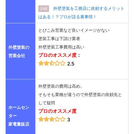
外壁塗装を工務店に依頼するメリット
詳細
はある！？プロが語る裏事情！
とびこみ営業など良いイメージがない
塗装工事は下請け業者
外壁塗装工事費用は高い
外壁塗装の
プロのオススメ度
：
営業会社
2.5
外壁塗装の費用は高め。
そもそも業種が違うので外壁塗装の依頼先と
して疑問
ホームセン
プロのオススメ度
ター
3
家電量販店