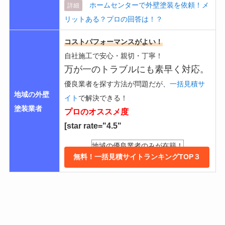
ホームセンターで外壁塗装を依頼！メ
詳細
リットある？プロの回答は！？
コストパフォーマンスがよい！
自社施工で安心・親切・丁寧！
万が一のトラブルにも素早く対応。
優良業者を探す方法が問題だが、
一括見積サ
地域の外壁
イト
で解決できる！
塗装業者
プロのオススメ度
[star rate="4.5"
地域の優良業者のみが在籍！
無料！一括見積サイトランキングTOP３