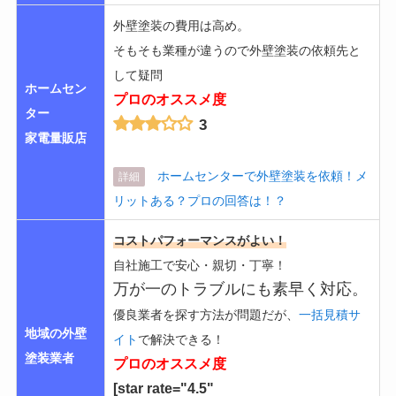
外壁塗装の費用は高め。
そもそも業種が違うので外壁塗装の依頼先と
して疑問
ホームセン
プロのオススメ度
ター
3
家電量販店
ホームセンターで外壁塗装を依頼！メ
詳細
リットある？プロの回答は！？
コストパフォーマンスがよい！
自社施工で安心・親切・丁寧！
万が一のトラブルにも素早く対応。
優良業者を探す方法が問題だが、
一括見積サ
地域の外壁
イト
で解決できる！
塗装業者
プロのオススメ度
[star rate="4.5"