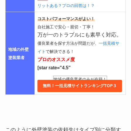
リットある？プロの回答は！？
コストパフォーマンスがよい！
自社施工で安心・親切・丁寧！
万が一のトラブルにも素早く対応。
優良業者を探す方法が問題だが、
一括見積サ
地域の外壁
イト
で解決できる！
塗装業者
プロのオススメ度
[star rate="4.5"
地域の優良業者のみが在籍！
無料！一括見積サイトランキングTOP３
このように外壁塗装の依頼先はタイプ別に分類す