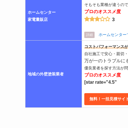
そもそも業種が違うの
プロのオススメ度
ホームセンター
3
家電量販店
ホームセンター
詳細
コストパフォーマンス
自社施工で安心・親切
万が一のトラブルに
優良業者を探す方法が
地域の外壁塗装業者
プロのオススメ度
[star rate="4.5"
無料！一括見積サイト