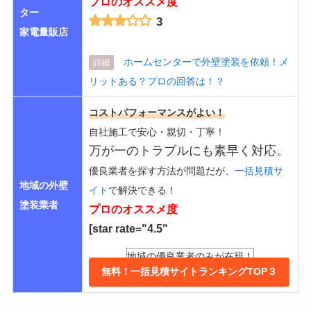
プロのオススメ度
ター
3
家電量販店
ホームセンターで外壁塗装を依頼！メ
詳細
リットある？プロの回答は！？
コストパフォーマンスがよい！
自社施工で安心・親切・丁寧！
万が一のトラブルにも素早く対応。
優良業者を探す方法が問題だが、
一括見積サ
地域の外壁
イト
で解決できる！
塗装業者
プロのオススメ度
[star rate="4.5"
地域の優良業者のみが在籍！
無料！一括見積サイトランキングTOP３