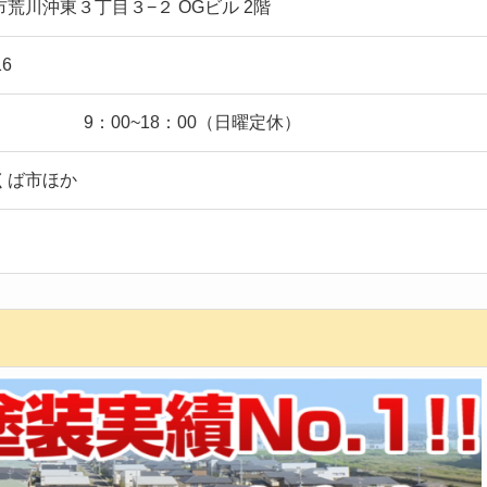
荒川沖東３丁目３−２ OGビル 2階
16
9：00~18：00（日曜定休）
くば市ほか