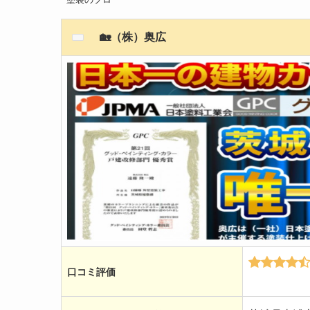
🏡（株）奥広
口コミ評価