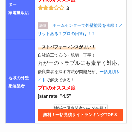
ター
3
家電量販店
ホームセンターで外壁塗装を依頼！メ
詳細
リットある？プロの回答は！？
コストパフォーマンスがよい！
自社施工で安心・親切・丁寧！
万が一のトラブルにも素早く対応。
優良業者を探す方法が問題だが、
一括見積サ
地域の外壁
イト
で解決できる！
塗装業者
プロのオススメ度
[star rate="4.5"
地域の優良業者のみが在籍！
無料！一括見積サイトランキングTOP３