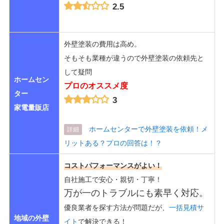
2.5
外壁塗装の費用は高め。
そもそも業種が違うので外壁塗装の依頼先と
して疑問
ホームセン
プロのオススメ度
ター
3
家電量販店
ホームセンターで外壁塗装を依頼！メ
詳細
リットある？プロの回答は！？
コストパフォーマンスがよい！
自社施工で安心・親切・丁寧！
万が一のトラブルにも素早く対応。
優良業者を探す方法が問題だが、
一括見積サ
地域の外壁
イト
で解決できる！