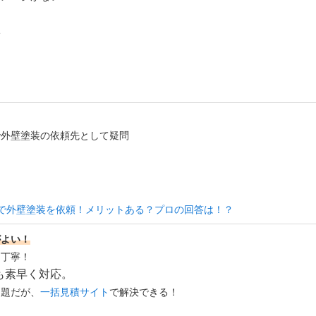
い
。
で外壁塗装の依頼先として疑問
で外壁塗装を依頼！メリットある？プロの回答は！？
がよい！
・丁寧！
も素早く対応。
問題だが、
一括見積サイト
で解決できる！