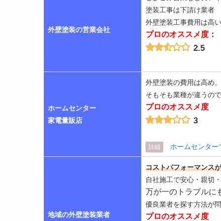
塗装工事は下請け業者
外壁塗装工事費用は高
外壁塗装の営業会社
プロのオススメ度
：
2.5
外壁塗装の費用は高め
そもそも業種が違うの
プロのオススメ度
ホームセンター
3
家電量販店
ホームセンター
詳細
コストパフォーマンス
自社施工で安心・親切
万が一のトラブルに
優良業者を探す方法が
地域の外壁塗装業者
プロのオススメ度