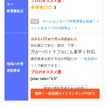
プロのオススメ度
ター
3
家電量販店
ホームセンターで外壁塗装を依頼！メ
詳細
リットある？プロの回答は！？
コストパフォーマンスがよい！
自社施工で安心・親切・丁寧！
万が一のトラブルにも素早く対応。
優良業者を探す方法が問題だが、
一括見積サ
地域の外壁
イト
で解決できる！
塗装業者
プロのオススメ度
[star rate="4.5"
地域の優良業者のみが在籍！
無料！一括見積サイトランキングTOP３