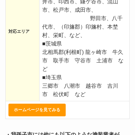
井市、印西市、鎌ケ谷市、流山
市、松戸市、成田市、
野田市、八千
代市、（印旛郡）印旛村、本埜
対応エリア
村、栄町、など、
■茨城県
北相馬郡(利根町) 龍ヶ崎市 牛久
市 取手市 守谷市 土浦市 な
ど
■埼玉県
三郷市 八潮市 越谷市 吉川
市 松伏町 など
ホームページを見てみる
・我孫子市には他にも以下のような塗装業者が…