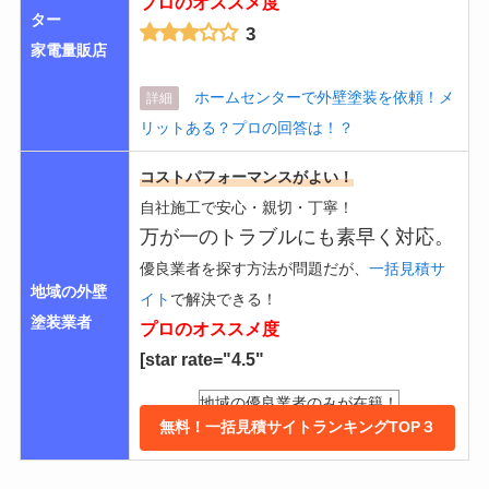
プロのオススメ度
ター
3
家電量販店
ホームセンターで外壁塗装を依頼！メ
詳細
リットある？プロの回答は！？
コストパフォーマンスがよい！
自社施工で安心・親切・丁寧！
万が一のトラブルにも素早く対応。
優良業者を探す方法が問題だが、
一括見積サ
地域の外壁
イト
で解決できる！
塗装業者
プロのオススメ度
[star rate="4.5"
地域の優良業者のみが在籍！
無料！一括見積サイトランキングTOP３