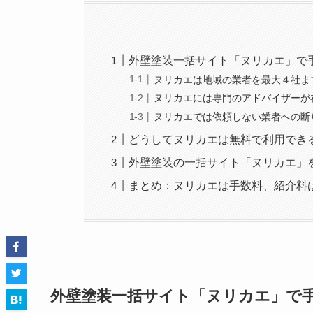
外壁塗装一括サイト「ヌリカエ」で
ヌリカエは地域の業者を最大４社ま
ヌリカエには専門のアドバイザーが
ヌリカエでは依頼しない業者への断
どうしてヌリカエは無料で利用でき
外壁塗装の一括サイト「ヌリカエ」
まとめ：ヌリカエは手数料、紹介料
外壁塗装一括サイト「ヌリカエ」で