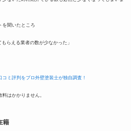
トを聞いたところ
てもらえる業者の数が少なかった」
口コミ評判をプロ外壁塗装士が独自調査！
数料はかかりません。
在籍