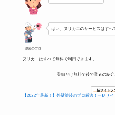
はい、ヌリカエのサービスはすべ
塗装のプロ
ヌリカエはすべて無料で利用できます。
登録だけ無料で後で業者の紹介
一括サイトラ
【2022年最新！】外壁塗装のプロ厳選！一括サイ