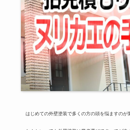
はじめての外壁塗装で多くの方の頭を悩ますのが