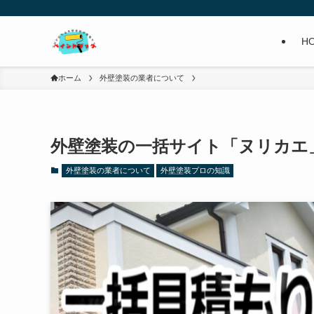
H
ホーム
外壁塗装の業者について
外壁塗装の一括サイト「ヌリカエ
外壁塗装の業者について
外壁塗装プロの知識