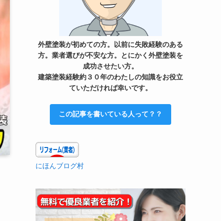
外壁塗装が初めての方。以前に失敗経験のある
方。業者選びが不安な方。とにかく外壁塗装を
成功させたい方。
建築塗装経験約３０年のわたしの知識をお役立
ていただければ幸いです。
この記事を書いている人って？？
にほんブログ村